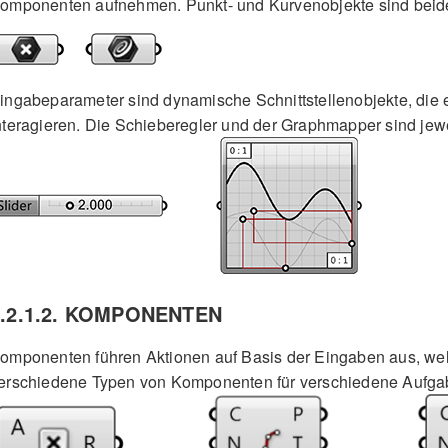
omponenten aufnehmen. Punkt- und Kurvenobjekte sind beid
ingabeparameter sind dynamische Schnittstellenobjekte, die es
nteragieren. Die Schieberegler und der Graphmapper sind jew
1.2.1.2. KOMPONENTEN
omponenten führen Aktionen auf Basis der Eingaben aus, welch
erschiedene Typen von Komponenten für verschiedene Aufga