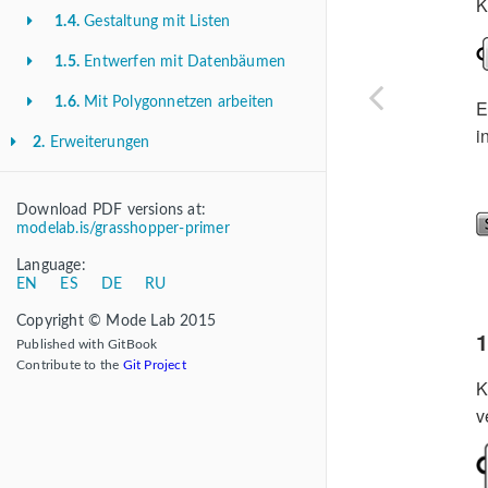
K
1.4.
Gestaltung mit Listen
1.5.
Entwerfen mit Datenbäumen
1.6.
Mit Polygonnetzen arbeiten
E
i
2.
Erweiterungen
Download PDF versions at:
modelab.is/grasshopper-primer
Language:
EN
ES
DE
RU
Copyright © Mode Lab 2015
Published with GitBook
Contribute to the
Git Project
K
v