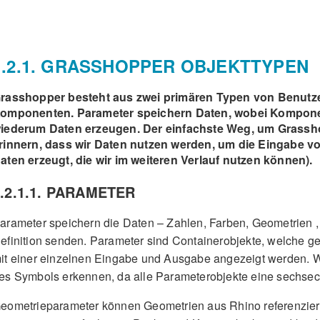
1.2.1. GRASSHOPPER OBJEKTTYPEN
rasshopper besteht aus zwei primären Typen von Benutz
omponenten. Parameter speichern Daten, wobei Kompone
iederum Daten erzeugen. Der einfachste Weg, um Grasshop
rinnern, dass wir Daten nutzen werden, um die Eingabe v
aten erzeugt, die wir im weiteren Verlauf nutzen können).
1.2.1.1. PARAMETER
arameter speichern die Daten – Zahlen, Farben, Geometrien , 
efinition senden. Parameter sind Containerobjekte, welche g
it einer einzelnen Eingabe und Ausgabe angezeigt werden. 
es Symbols erkennen, da alle Parameterobjekte eine sechse
eometrieparameter können Geometrien aus Rhino referenzie