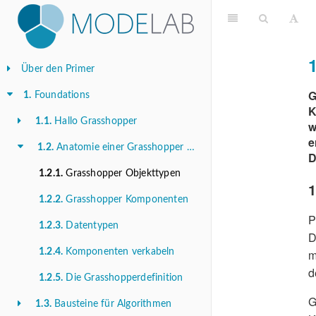
Über den Primer
G
1.
Foundations
K
1.1.
Hallo Grasshopper
w
e
1.2.
Anatomie einer Grasshopper Definition
D
1.2.1.
Grasshopper Objekttypen
1.2.2.
Grasshopper Komponenten
P
1.2.3.
Datentypen
D
1.2.4.
Komponenten verkabeln
m
d
1.2.5.
Die Grasshopperdefinition
G
1.3.
Bausteine für Algorithmen